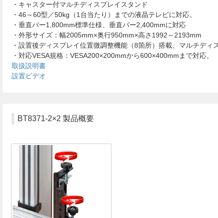
・キャスター付マルチディスプレイスタンド
・46～60型／50kg（1台当たり）までの液晶テレビに対応。
・垂直バー1,800mm標準仕様、垂直バー2,400mmに対応
・外形サイズ：幅2005mm×奥行950mm×高さ1992～2193mm
・設置後ディスプレイ位置微調整機能（8箇所）搭載、マルチディ
・対応VESA規格：VESA200×200mmから600×400mmまで対応。
取扱説明書
設置ビデオ
BT8371-2×2 製品概要